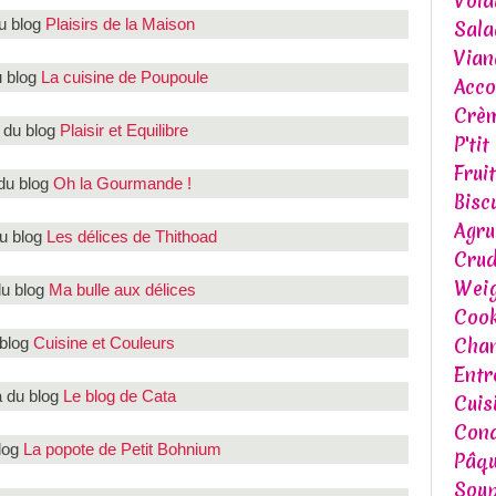
Volai
du blog
Plaisirs de la Maison
Sala
Vian
u blog
La cuisine de Poupoule
Acc
Crèm
 du blog
Plaisir et Equilibre
P'tit
Frui
du blog
Oh la Gourmande !
Bisc
Agr
u blog
Les délices de Thithoad
Crud
Weig
u blog
Ma bulle aux délices
Cook
Chan
 blog
Cuisine et Couleurs
Entr
a du blog
Le blog de Cata
Cuis
Cond
log
La popote de Petit Bohnium
Pâq
Soup