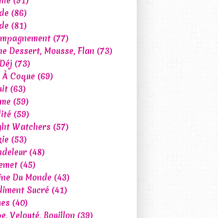
lle
(91)
de
(86)
de
(81)
ompagnement
(77)
e Dessert, Mousse, Flan
(73)
 Déj
(73)
t À Coque
(69)
uit
(63)
ume
(59)
ité
(59)
ht Watchers
(57)
ie
(53)
deleur
(48)
emet
(45)
ine Du Monde
(43)
iment Sucré
(41)
ues
(40)
e, Velouté, Bouillon
(39)