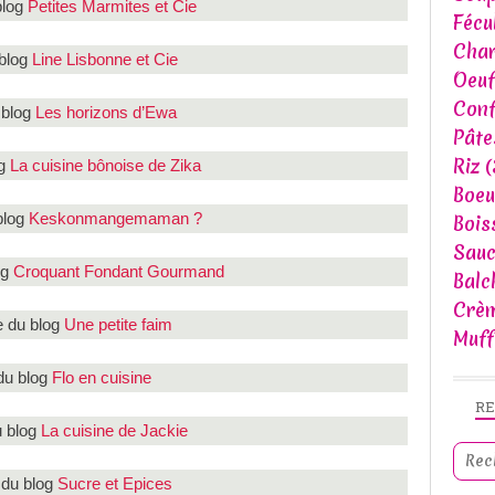
blog
Petites Marmites et Cie
Fécu
Char
 blog
Line Lisbonne et Cie
Oeuf
Conf
 blog
Les horizons d’Ewa
Pâte
Riz
(
og
La cuisine bônoise de Zika
Boeu
blog
Keskonmangemaman ?
Bois
Sau
og
Croquant Fondant Gourmand
Balc
Crèm
e du blog
Une petite faim
Muff
du blog
Flo en cuisine
R
u blog
La cuisine de Jackie
 du blog
Sucre et Epices