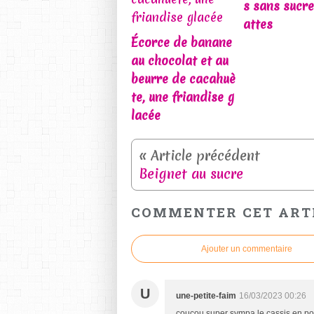
s sans sucre
attes
Écorce de banane
au chocolat et au
beurre de cacahuè
te, une friandise g
lacée
Beignet au sucre
COMMENTER CET ART
Ajouter un commentaire
U
une-petite-faim
16/03/2023 00:26
coucou super sympa le cassis en pou