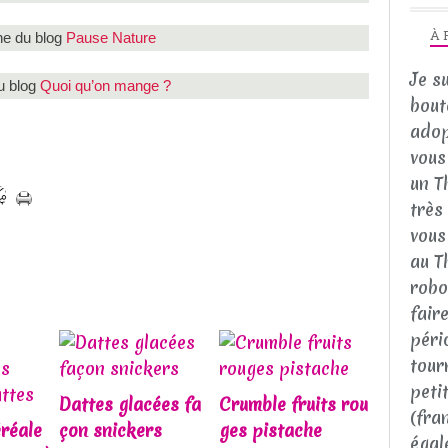
À 
ne du blog
Pause Nature
Je s
u blog
Quoi qu’on mange ?
bout
adop
vous 
un T
très
vous
au T
robo
fair
péri
tour
peti
Dattes glacées fa
Crumble fruits rou
(fra
réale
çon snickers
ges pistache
égal