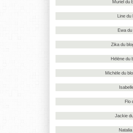
Muriel du 
Line du
Ewa du
Zika du bl
Hélène du 
Michèle du bl
Isabell
Flo 
Jackie d
Natalia