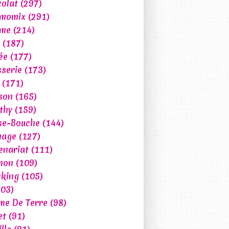
olat
(297)
rmomix
(291)
ume
(214)
(187)
ée
(177)
sserie
(173)
(171)
son
(165)
thy
(159)
se-Bouche
(144)
mage
(127)
enariat
(111)
mon
(109)
king
(105)
03)
e De Terre
(98)
et
(91)