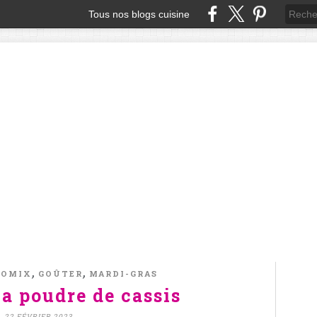
Tous nos blogs cuisine
,
,
MOMIX
GOÛTER
MARDI-GRAS
la poudre de cassis
22 FÉVRIER 2023