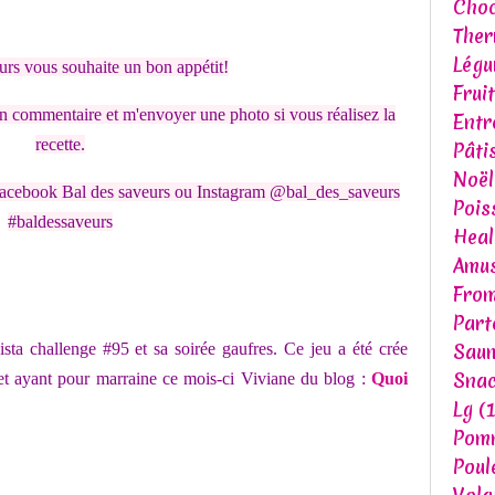
Choc
The
Lég
urs vous souhaite un bon appétit!
Fruit
n commentaire et m'envoyer une photo si vous réalisez la
Entr
recette.
Pâti
Noël
acebook Bal des saveurs ou Instagram @bal_des_saveurs
Pois
#baldessaveurs
Heal
Amu
Fro
Part
Sau
dista challenge #95 et sa soirée gaufres. Ce jeu a été crée
Snac
et ayant pour marraine ce mois-ci Viviane
du blog :
Quoi
Lg
(1
Pomm
Poul