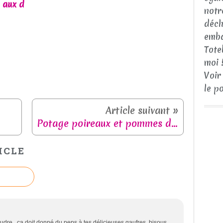
 aux d
notr
déch
emba
Tote
moi 
Voir
le p
Potage poireaux et pommes de terre
ICLE
dre , ça doit donné du peps à tes délicieuses gaufres, bisous