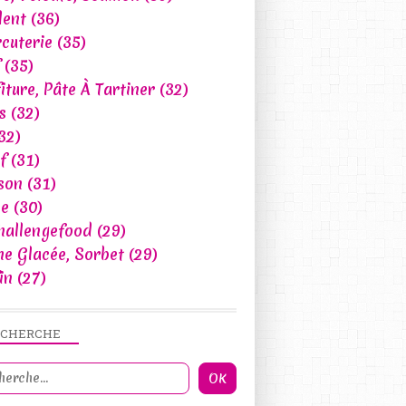
lent
(36)
cuterie
(35)
(35)
iture, Pâte À Tartiner
(32)
s
(32)
32)
f
(31)
son
(31)
ce
(30)
hallengefood
(29)
e Glacée, Sorbet
(29)
in
(27)
ECHERCHE