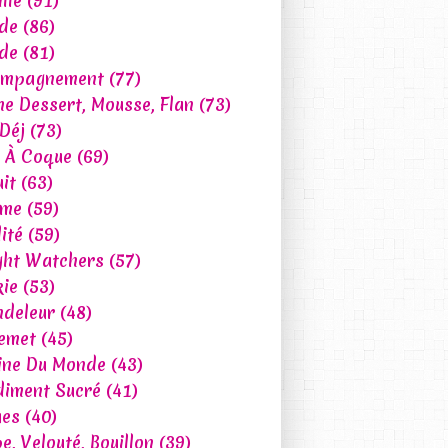
lle
(91)
de
(86)
de
(81)
ompagnement
(77)
e Dessert, Mousse, Flan
(73)
 Déj
(73)
t À Coque
(69)
uit
(63)
ume
(59)
ité
(59)
ht Watchers
(57)
ie
(53)
deleur
(48)
emet
(45)
ine Du Monde
(43)
iment Sucré
(41)
ues
(40)
e, Velouté, Bouillon
(39)