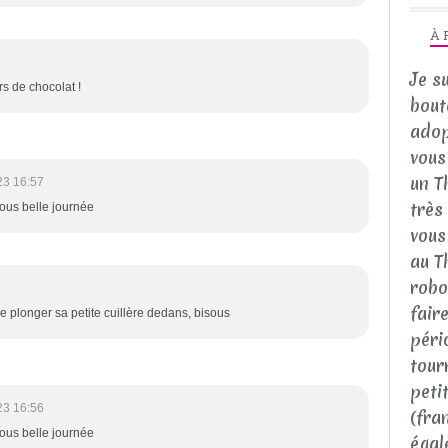
À 
Je s
rs de chocolat !
bout
adop
vous 
un T
23 16:57
très
sous belle journée
vous
au T
robo
fair
plonger sa petite cuillère dedans, bisous
péri
tour
peti
23 16:56
(fra
sous belle journée
égal