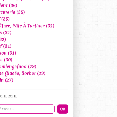
lent
(36)
cuterie
(35)
(35)
iture, Pâte À Tartiner
(32)
s
(32)
32)
f
(31)
son
(31)
ce
(30)
hallengefood
(29)
e Glacée, Sorbet
(29)
in
(27)
ECHERCHE