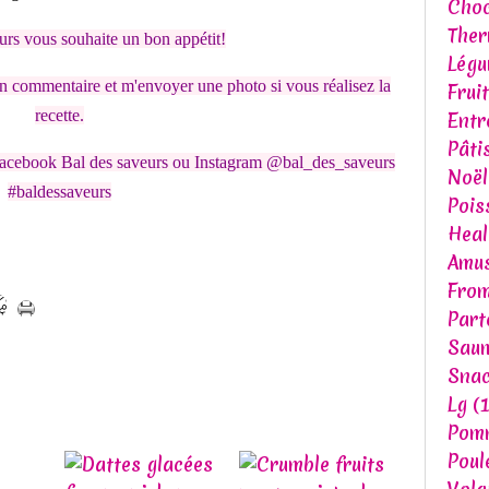
Choc
The
urs vous souhaite un bon appétit!
Lég
n commentaire et m'envoyer une photo si vous réalisez la
Fruit
recette.
Entr
Pâti
acebook Bal des saveurs ou Instagram @bal_des_saveurs
Noël
#baldessaveurs
Pois
Heal
Amu
Fro
Part
Sau
Snac
Lg
(1
Pomm
Poul