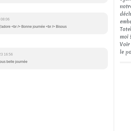
notr
déch
 08:06
emba
adore <br /> Bonne journée <br /> Bisous
Tote
moi 
Voir
le p
23 16:56
sous belle journée