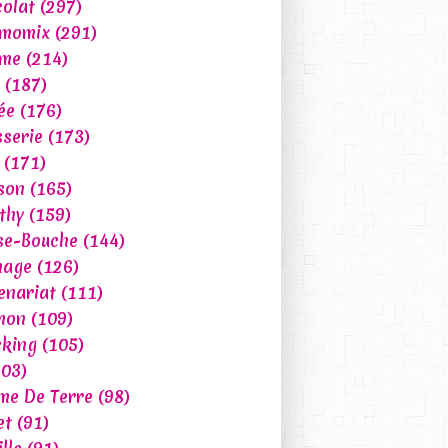
olat
(297)
rmomix
(291)
ume
(214)
(187)
ée
(176)
sserie
(173)
(171)
son
(165)
thy
(159)
se-Bouche
(144)
mage
(126)
enariat
(111)
mon
(109)
king
(105)
03)
e De Terre
(98)
et
(91)