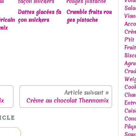
Volai
Sala
Dattes glacées fa
Crumble fruits rou
Vian
ricain
çon snickers
ges pistache
Acc
mix
Crèm
P'tit
Frui
Bisc
Agr
Crud
Weig
Cook
Chan
ix
Crème au chocolat Thermomix
Entr
Cuis
ICLE
Cond
Pâq
Soup