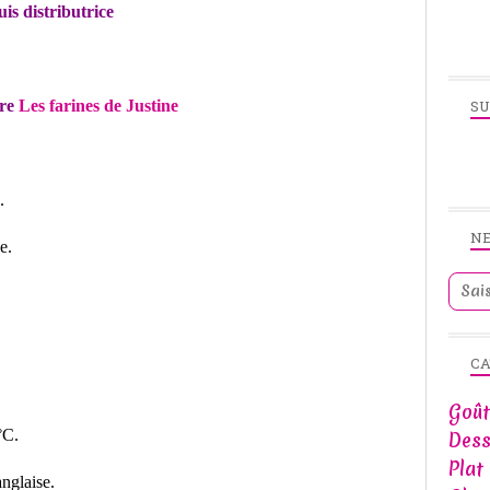
uis distributrice
ire
Les farines de Justine
SU
.
.
N
e.
CA
Goût
0°C.
Dess
Plat
nglaise.