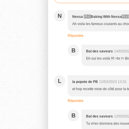
N
Nessa 🇺🇸Baking With Nessa🇺🇸
Ah voila les fameux coulants au cho
Répondre
B
Bal des saveurs
14/03/20
Eh oui les voilà !!!! <br /> 
L
la popote de PB
12/03/2023 12:01
et hop recette mise de côté pour la 
Répondre
B
Bal des saveurs
12/03/20
Tu m'en donnera des nouvel