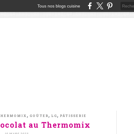
Tous nos blogs cuisine
,
,
,
THERMOMIX
GOÛTER
LG
PÂTISSERIE
hocolat au Thermomix
10 MARS 2023