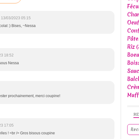
Fécu
Char
13/03/2023 05:15
Oeuf
colat :) Bises, ~Nessa
Conf
Pâte
Riz
(
Boeu
23 18:52
Bois
Bisous Nessa
Sau
Balc
Crèm
Muff
tester prochainement, merci coupine!
R
23 17:05
les ! <br /> Gros bisous coupine