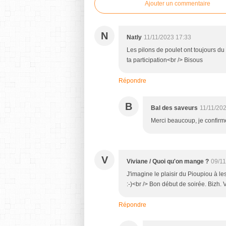
Ajouter un commentaire
N
Natly
11/11/2023 17:33
Les pilons de poulet ont toujours du 
ta participation<br /> Bisous
Répondre
B
Bal des saveurs
11/11/20
Merci beaucoup, je confirme
V
Viviane / Quoi qu'on mange ?
09/11
J'imagine le plaisir du Pioupiou à les
:-)<br /> Bon début de soirée. Bizh. 
Répondre