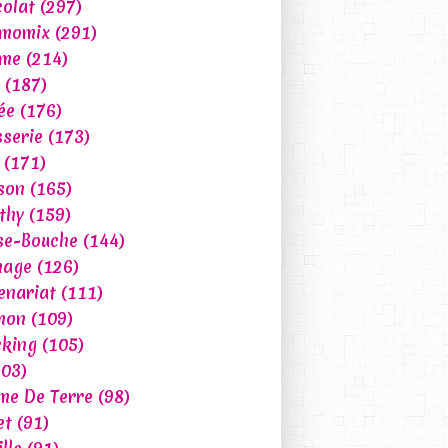
olat
(297)
rmomix
(291)
ume
(214)
(187)
ée
(176)
sserie
(173)
(171)
son
(165)
thy
(159)
se-Bouche
(144)
mage
(126)
enariat
(111)
mon
(109)
king
(105)
03)
e De Terre
(98)
et
(91)