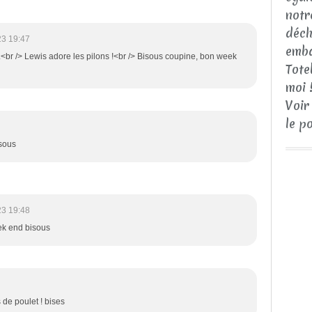
notr
déch
23 19:47
emba
l.<br /> Lewis adore les pilons !<br /> Bisous coupine, bon week
Tote
moi 
Voir
le p
isous
23 19:48
ek end bisous
 de poulet ! bises