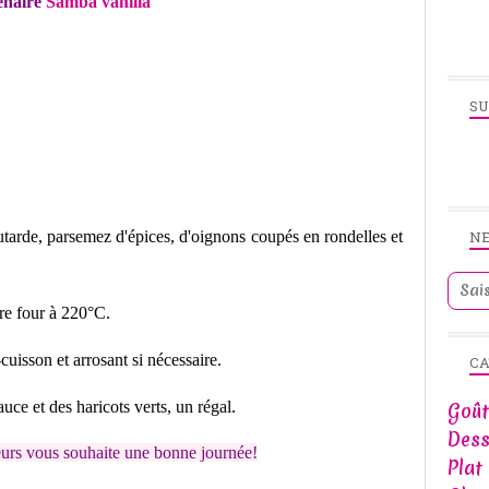
enaire
Samba vanilla
SU
arde, parsemez d'épices, d'oignons coupés en rondelles et
N
tre four à 220°C.
uisson et arrosant si nécessaire.
CA
uce et des haricots verts, un régal.
Goût
Dess
eurs vous souhaite une bonne journée!
Plat