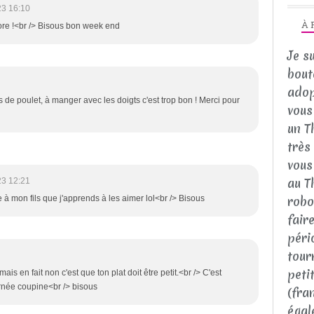
23 16:10
À 
ore !<br /> Bisous bon week end
Je s
bout
adop
s de poulet, à manger avec les doigts c'est trop bon ! Merci pour
vous 
un T
très
vous
au T
23 12:21
robo
 à mon fils que j'apprends à les aimer lol<br /> Bisous
fair
péri
tour
peti
mais en fait non c'est que ton plat doit être petit.<br /> C'est
urnée coupine<br /> bisous
(fra
égal