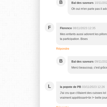
B
Bal des saveurs
10/11/20
Oh oui m'en parle pas il ad
F
Florence
08/11/2023 12:35
Mes enfants aussi adorent les pillon
ta participation. Bises
Répondre
B
Bal des saveurs
09/11/20
Merci beaucoup, c'est grâce
L
la popote de PB
03/11/2023 12:26
J'ai cru que c'étaient des cuisses lol 
vraiment appétissant<br /> belle jo