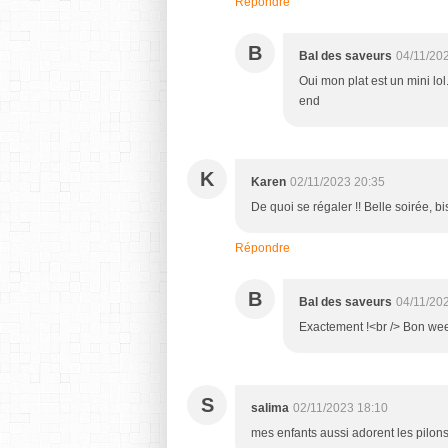
Répondre
B
Bal des saveurs
04/11/20
Oui mon plat est un mini lo
end
K
Karen
02/11/2023 20:35
De quoi se régaler !! Belle soirée, b
Répondre
B
Bal des saveurs
04/11/20
Exactement !<br /> Bon we
S
salima
02/11/2023 18:10
mes enfants aussi adorent les pilons