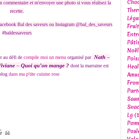
Choc
n commentaire et m'envoyer une photo si vous réalisez la
The
recette.
Lég
acebook Bal des saveurs ou Instagram @bal_des_saveurs
Fruit
#baldessaveurs
Entr
Pâti
Noël
Nath
–
er au défi de
compile moi un menu
organisé par
Pois
iviane
–
Quoi qu’on mange ?
dont la marraine est
Heal
Amu
blog
dans ma p'tite cuisine rose
Fro
Part
Sau
Snac
Lg
(1
Pomm
Poul