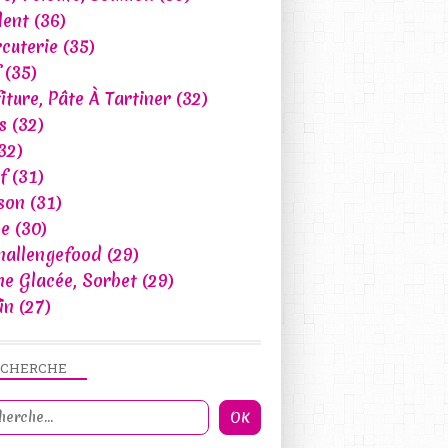
lent
(36)
cuterie
(35)
(35)
iture, Pâte À Tartiner
(32)
s
(32)
32)
f
(31)
son
(31)
ce
(30)
hallengefood
(29)
e Glacée, Sorbet
(29)
in
(27)
ECHERCHE