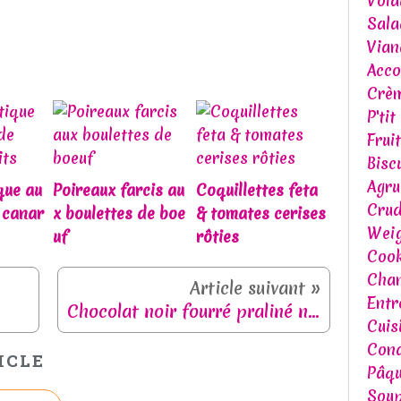
Volai
Sala
Vian
Acc
Crèm
P'tit
Frui
Bisc
Agr
que au
Poireaux farcis au
Coquillettes feta
Crud
 canar
x boulettes de boe
& tomates cerises
Weig
uf
rôties
Cook
Chan
Entr
Chocolat noir fourré praliné noisettes
Cuis
Cond
ICLE
Pâq
Soup