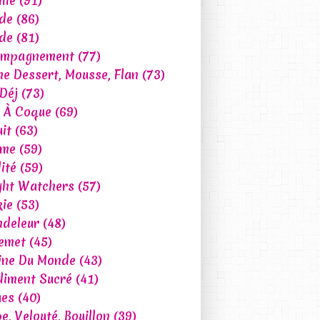
lle
(91)
de
(86)
de
(81)
ompagnement
(77)
e Dessert, Mousse, Flan
(73)
 Déj
(73)
t À Coque
(69)
uit
(63)
ume
(59)
ité
(59)
ht Watchers
(57)
ie
(53)
deleur
(48)
emet
(45)
ine Du Monde
(43)
iment Sucré
(41)
ues
(40)
e, Velouté, Bouillon
(39)