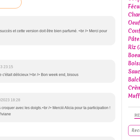
Fécu
Char
Oeuf
Conf
succès et cette version doit être bien parfumé. <br /> Merci pour
Pâte
Riz
(
Boeu
Bois
23 23:15
Sau
 c'était délicieux !<br /> Bon week end, bisous
Balc
Crèm
Muff
/2023 18:28
 croquer avec les doigts.<br /> Merciii Alicia pour ta participation !
Viviane
R