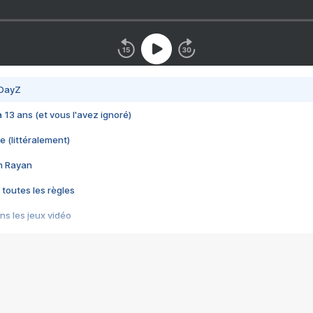
 DayZ
 a 13 ans (et vous l'avez ignoré)
e (littéralement)
im Rayan
 toutes les règles
s les jeux vidéo
us choquant de Rockstar ? - Le scandale BULLY
e plus moche de Steam
du RÊVE tourne au CAUCHEMAR