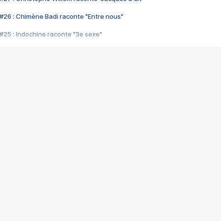
#26 : Chimène Badi raconte "Entre nous"
#25 : Indochine raconte "3e sexe"
#24 : Zaho raconte "C'est chelou"
#23 : Patrick Bruel raconte "Au café des délices"
#22 : Kyo raconte "Le chemin"
#21 : Nolwenn Leroy raconte "Cassé"
#20 : Patrick Hernandez raconte "Born to be alive"
#19 : Lorie raconte "Près de moi"
#18 : Michael Jones raconte "A nos actes manqués" (avec Jean-Jacque
#17 : Khaled raconte "Aïcha"
#16 : Corneille raconte "Parce qu'on vient de loin"
#15 : Indochine raconte "L'aventurier"