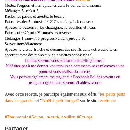
Mettez l'oignon et l'ail épluchés dans le bol du Thermomix.
Mélangez 5 sec/vit.5.
Raclez les parois et ajoutez le beurre.
Faites rissoler 5 min/vit.1/12°C sans le gobelet doseur
.
Ajoutez le butternut, les châtaignes, le bouillon et l'eau.
Faites cuire 20 min/Varoma/sens inverse.
Mélangez 1 min/vit.6 progressivement jusqu'à 10.
Servez immédiatement.
Ajoutez la crème fraiche et dessinez des motifs dans votre assiette en
décorant avec des morceaux de noisettes concassées :)
Bal des saveurs vous souhaite une belle journée !
N'hésitez pas à me donner vos retours en commentaire et m'envoyer une
photo si vous réalisez la recette.
Vous pouvez également me taguer sur Facebook Bal des saveurs ou
Instagram @bal_des_saveurs #baldessaveurs
Avec cette recette, je participe également aux défis "
les petits plats
dans les grands
" et "
Noël à petit budget
" sur le site
recette.de
#Thermomix
#Soupe, velouté, bouillon
#Courge
Partager