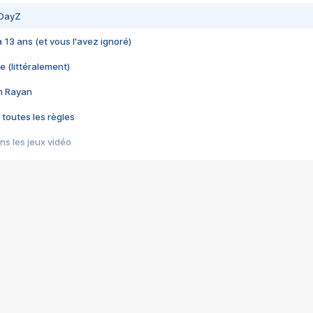
 DayZ
 a 13 ans (et vous l'avez ignoré)
e (littéralement)
im Rayan
 toutes les règles
s les jeux vidéo
us choquant de Rockstar ? - Le scandale BULLY
e plus moche de Steam
du RÊVE tourne au CAUCHEMAR
pendant 8 heures
it… à tort
umiliés par un jeu vidéo