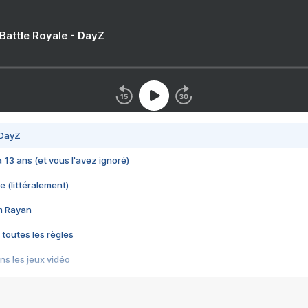
 Battle Royale - DayZ
 DayZ
 a 13 ans (et vous l'avez ignoré)
e (littéralement)
im Rayan
 toutes les règles
s les jeux vidéo
us choquant de Rockstar ? - Le scandale BULLY