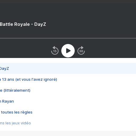
 Battle Royale - DayZ
 DayZ
 a 13 ans (et vous l'avez ignoré)
e (littéralement)
im Rayan
 toutes les règles
s les jeux vidéo
us choquant de Rockstar ? - Le scandale BULLY