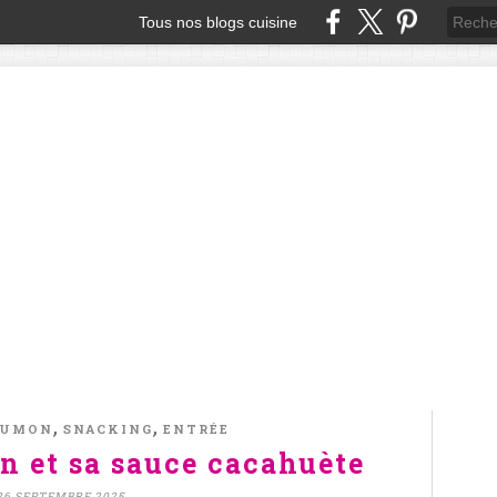
Tous nos blogs cuisine
,
,
AUMON
SNACKING
ENTRÉE
n et sa sauce cacahuète
26 SEPTEMBRE 2025