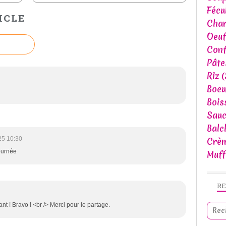
Fécu
ICLE
Char
Oeuf
Conf
Pâte
Riz
(
Boeu
Bois
Sau
Balc
25 10:30
Crèm
journée
Muff
R
nt ! Bravo ! <br /> Merci pour le partage.