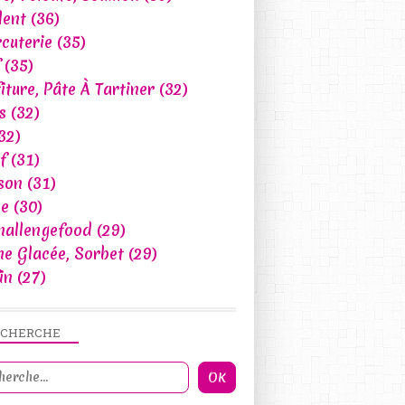
lent
(36)
cuterie
(35)
(35)
iture, Pâte À Tartiner
(32)
s
(32)
32)
f
(31)
son
(31)
ce
(30)
hallengefood
(29)
e Glacée, Sorbet
(29)
in
(27)
ECHERCHE