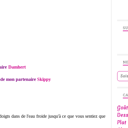
SU
N
aire
Damhert
x de mon partenaire
Skippy
CA
Goût
Dess
doigts dans de l'eau froide jusqu'à ce que vous sentiez que
Plat