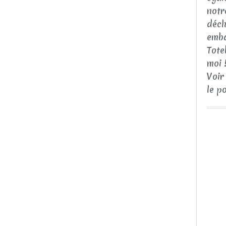
notr
déch
emba
Tote
moi 
Voir
le p