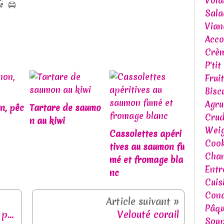
Volai
Sala
Vian
Acc
Crèm
P'tit
Frui
Bisc
Agr
n, pêc
Tartare de saumo
Crud
n au kiwi
Weig
Cassolettes apéri
Cook
tives au saumon fu
Chan
mé et fromage bla
Entr
nc
Cuis
Cond
Pâq
Minis pancakes fourrés à la pâte à tartiner façon sandwich
Velouté corail
Soup