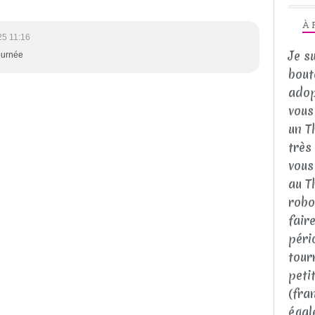
À 
25 11:16
Je s
journée
bout
adop
vous 
un T
très
vous
au T
robo
fair
péri
tour
peti
(fra
égal