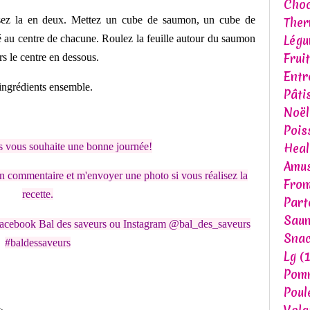
Choc
visez la en deux. Mettez un cube de saumon, un cube de
The
Lég
 au centre de chacune. Roulez la feuille autour du saumon
Fruit
rs le centre en dessous.
Entr
 ingrédients ensemble.
Pâti
Noël
Pois
Heal
s vous souhaite une bonne journée!
Amu
n commentaire et m'envoyer une photo si vous réalisez la
Fro
recette.
Part
Sau
acebook Bal des saveurs ou Instagram @bal_des_saveurs
Snac
#baldessaveurs
Lg
(1
Pomm
Poul