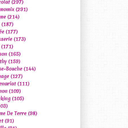
olat
(297)
rmomix
(291)
ume
(214)
(187)
ée
(177)
sserie
(173)
(171)
son
(165)
thy
(159)
se-Bouche
(144)
mage
(127)
enariat
(111)
mon
(109)
king
(105)
03)
e De Terre
(98)
et
(91)