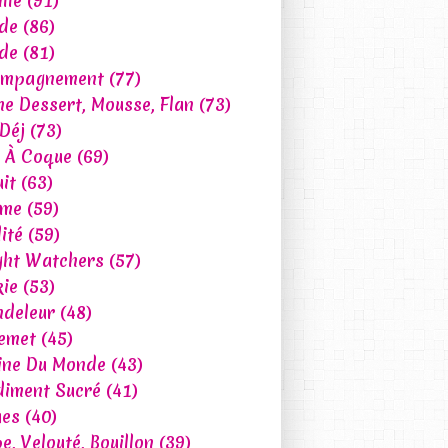
lle
(91)
de
(86)
de
(81)
ompagnement
(77)
e Dessert, Mousse, Flan
(73)
 Déj
(73)
t À Coque
(69)
uit
(63)
ume
(59)
ité
(59)
ht Watchers
(57)
ie
(53)
deleur
(48)
emet
(45)
ine Du Monde
(43)
iment Sucré
(41)
ues
(40)
e, Velouté, Bouillon
(39)