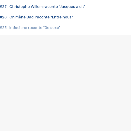
#27 : Christophe Willem raconte "Jacques a dit"
#26 : Chimène Badi raconte "Entre nous"
#25 : Indochine raconte "3e sexe"
#24 : Zaho raconte "C'est chelou"
#23 : Patrick Bruel raconte "Au café des délices"
#22 : Kyo raconte "Le chemin"
#21 : Nolwenn Leroy raconte "Cassé"
#20 : Patrick Hernandez raconte "Born to be alive"
#19 : Lorie raconte "Près de moi"
#18 : Michael Jones raconte "A nos actes manqués" (avec Jean-Jacque
#17 : Khaled raconte "Aïcha"
#16 : Corneille raconte "Parce qu'on vient de loin"