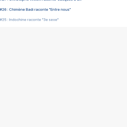
#26 : Chimène Badi raconte "Entre nous"
#25 : Indochine raconte "3e sexe"
#24 : Zaho raconte "C'est chelou"
#23 : Patrick Bruel raconte "Au café des délices"
#22 : Kyo raconte "Le chemin"
#21 : Nolwenn Leroy raconte "Cassé"
#20 : Patrick Hernandez raconte "Born to be alive"
#19 : Lorie raconte "Près de moi"
#18 : Michael Jones raconte "A nos actes manqués" (avec Jean-Jacque
#17 : Khaled raconte "Aïcha"
#16 : Corneille raconte "Parce qu'on vient de loin"
#15 : Indochine raconte "L'aventurier"