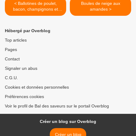
< Ballotines de poulet,
Boules de neige aux
bacon, champignons et
amandes >
Millefeuille de pommes de
terre au thym et à l'ail
Hébergé par Overblog
Top articles
Pages
Contact
Signaler un abus
C.G.U.
Cookies et données personnelles
Préférences cookies
Voir le profil de Bal des saveurs sur le portail Overblog
Créer un blog sur Overblog
Créer un blog