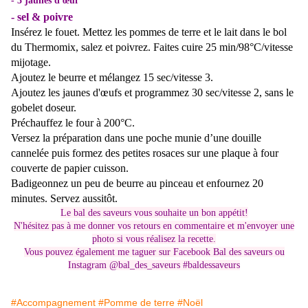
-
3 jaunes d'œuf
- sel &
poivre
Insérez le fouet. Mettez les pommes de terre et le lait dans le bol
du Thermomix, salez et poivrez. Faites cuire
25 min/98°C/vitesse
mijotage
.
Ajoutez le beurre et mélangez
15 sec/vitesse 3
.
Ajoutez les jaunes d'œufs et programmez
30 sec/vitesse 2
, sans le
gobelet doseur.
Préchauffez le four à 200°C.
Versez la préparation dans une poche munie d’une douille
cannelée puis formez des petites rosaces sur une plaque à four
couverte de papier cuisson.
Badigeonnez un peu de beurre au pinceau et enfournez
20
minutes. Servez aussitôt.
Le bal des saveurs vous souhaite un bon appétit!
N'hésitez pas à me donner vos retours en commentaire et m'envoyer une
photo si vous réalisez la recette.
Vous pouvez également me taguer sur Facebook Bal des saveurs ou
Instagram @bal_des_saveurs #baldessaveurs
#Accompagnement
#Pomme de terre
#Noël