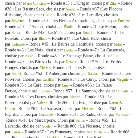
choisi par
– Ronde #35 : L’Origan, choisi par
– Ronde
Marie-Christine
Zika
#36 : Les Raisins Secs, choisis par
– Ronde #37 :Les Flocons
Soulef
d’Avoine, choisis par
– Ronde #38 : Les Lentilles, choisies
Cécile
par
– Ronde #39 : Les Herbes Aromatiques, choisies par
–
Séverine
Émeline
Ronde #40 : L’Avocat, choisi par
– Ronde #41: Le Melon, choisi
Élodie
par
– Ronde #42 : Le Maïs, choisi par
– Ronde #43 : Le
Samar
Soulef
Poireau, choisi par
– Ronde #44 : Le Chou Kale, choisi
Ilhem
par
– Ronde #45 : Le Beurre de Cacahuète, choisi par
–
Colinette
Sofia
Ronde #46 : Les Noix, choisi par
– Ronde #47 : La Cassonade,
Elodie
choisie par
– Ronde #48 : Le Fromage Blanc, choisi par
–
Assia
Lic
Ronde #49 : Les Pâtes, choisis par
–Ronde # 50 : Les Fruits
Natalia
Rouges, choisis par
Ronde #51 : Les Pois, choisis
Meriem,
par
Ronde #52 : l’Aubergine choisie par
– Ronde #53 : Les
Soulef,
Samar
Poivrons, choisis par
Ronde #54 : Le Curry, choisi par
–
Catalina –
Virginie
Ronde #55 : Le Café, choisi par
– Ronde #56 : La Patate
Lina
Douce, choisie par
Ronde #57 : Le Saumon, choisie par
–
Loubna –
Chantal
Ronde #58 : Les Dattes, choisies par
– Ronde #59 : Le
Marion
Poivre, choisi par
Ronde #60 – La Feta, choisie par
Valérie
Karine &
– Ronde #61 : Le Sarrasin, choisi par
– Ronde #62 : Le
Hubert
Viviane
Paprika, choisi par
– Ronde #63 : Le Radis, choisi par
–
Christelle
Vanessa
Ronde #64 : Le Mascarpone, choisi par
– Ronde #65 : La
Samar
Lavande, choisie par
– Ronde #66 : La Noisette, choisie
Soulef
par
– Ronde #67 : Les Pruneaux, choisis par
– Ronde #68
Cindy
Michelle
: la Polenta, choisie par
Ronde #69 : Les Fruits