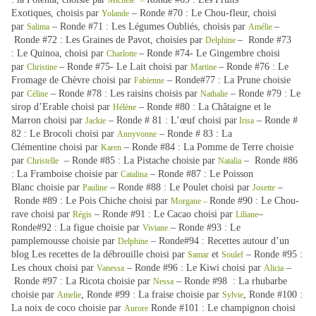
Michèle
–
Exotiques, choisis par
– Ronde #70 : Le Chou-fleur, choisi
Yolande
par
– Ronde #71 : Les Légumes Oubliés, choisis par
–
Salima
Amélie
Ronde #72 : Les Graines de Pavot, choisies par
– Ronde #73
Delphine
: Le Quinoa, choisi par
– Ronde #74- Le Gingembre choisi
Charlotte
par
– Ronde #75- Le Lait choisi par
– Ronde #76 : Le
Christine
Martine
Fromage de Chèvre choisi par
– Ronde#77 : La Prune choisie
Fabienne
par
– Ronde #78 : Les raisins choisis par
– Ronde #79 : Le
Céline
Nathalie
sirop d’Erable choisi par
– Ronde #80 : La Châtaigne et le
Hélène
Marron choisi par
– Ronde # 81 : L’œuf choisi par
– Ronde #
Jackie
Irisa
82 : Le Brocoli choisi par
– Ronde # 83 : La
Annyvonne
Clémentine choisi par
– Ronde #84 : La Pomme de Terre choisie
Karen
par
– Ronde #85 : La Pistache choisie par
– Ronde #86
Christelle
Natalia
: La Framboise choisie par
– Ronde #87 : Le Poisson
Catalina
Blanc choisie par
– Ronde #88 : Le Poulet choisi par
–
Pauline
Josette
Ronde #89 : Le Pois Chiche choisi par
Ronde #90 : Le Chou-
Morgane –
rave choisi par
– Ronde #91 : Le Cacao choisi par
–
Régis
Liliane
Ronde#92 : La figue choisie par
– Ronde #93 : Le
Viviane
pamplemousse choisie par
– Ronde#94 : Recettes autour d’un
Delphine
blog Les recettes de la débrouille choisi par
et
– Ronde #95 :
Samar
Soulef
Les choux choisi par
– Ronde #96 : Le Kiwi choisi par
–
Vanessa
Alicia
Ronde #97 : La Ricota choisie par
– Ronde #98 : La rhubarbe
Nessa
choisie par
, Ronde #99 : La fraise choisie par
, Ronde #100 :
Amelie
Sylvie
La noix de coco choisie par
Ronde #101 : Le champignon choisi
Aurore