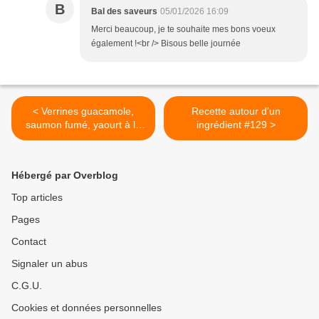
B
Bal des saveurs
05/01/2026 16:09
Merci beaucoup, je te souhaite mes bons voeux
également !<br /> Bisous belle journée
< Verrines guacamole,
Recette autour d'un
saumon fumé, yaourt à la
ingrédient #129 >
grecque crevettes
Hébergé par Overblog
Top articles
Pages
Contact
Signaler un abus
C.G.U.
Cookies et données personnelles