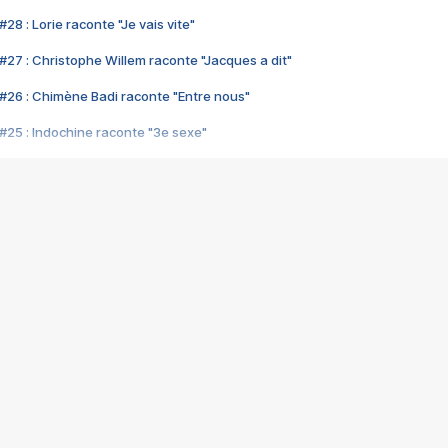
28 : Lorie raconte "Je vais vite"
#27 : Christophe Willem raconte "Jacques a dit"
#26 : Chimène Badi raconte "Entre nous"
#25 : Indochine raconte "3e sexe"
#24 : Zaho raconte "C'est chelou"
#23 : Patrick Bruel raconte "Au café des délices"
#22 : Kyo raconte "Le chemin"
#21 : Nolwenn Leroy raconte "Cassé"
#20 : Patrick Hernandez raconte "Born to be alive"
#19 : Lorie raconte "Près de moi"
#18 : Michael Jones raconte "A nos actes manqués" (avec Jean-Jacque
#17 : Khaled raconte "Aïcha"