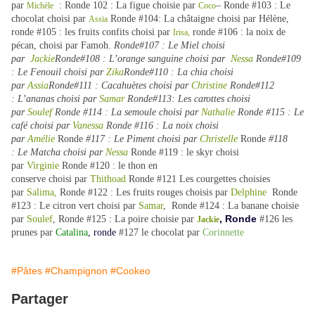
par
: Ronde 102 : La figue choisie par
– Ronde #103 : Le
Michèle
Coco
chocolat choisi par
Ronde #104: La châtaigne choisi par Hélène,
Assia
ronde #105 : les fruits confits choisi par
ronde #106 : la noix de
Irisa,
pécan, choisi par Famoh.
Ronde#107 :
Le Miel
choisi
par
Jackie
Ronde#108 :
L’orange sanguine
choisi par
Nessa
Ronde#109
:
Le Fenouil
choisi par
Zika
Ronde#110 :
La chia
choisi
par
Assia
Ronde#111 :
Cacahuètes
choisi par
Christine
Ronde#112
:
L’ananas
choisi par
Samar
Ronde#113:
Les carottes
choisi
par
Soulef
Ronde #114 :
La semoule
choisi par
Nathalie
Ronde #115 :
Le
café
choisi par
Vanessa
Ronde #116 :
La noix
choisi
par
Amélie
Ronde
#117 :
Le Piment
choisi par
Christelle
Ronde
#118
:
Le Matcha
choisi par
Nessa
Ronde #119 :
le skyr
choisi
par
Virginie
Ronde #120 :
le thon en
conserve
choisi
par
Thithoad
Ronde
#121 Les courgettes choisies
par
Salima,
Ronde #122 :
Les fruits rouges choisis par
Delphine
Ronde
#123 : Le citron vert choisi par
Samar
,
Ronde #124 : La banane choisie
, Ronde
par
Soulef
,
Ronde #125 : La poire choisie par
#126 les
Jackie
prunes par
Catalina
, ronde
#127 le chocolat par
Corinnette
#Pâtes
#Champignon
#Cookeo
Partager