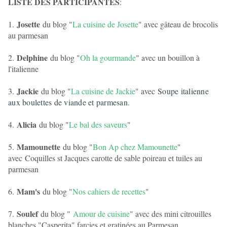
LISTE DES PARTICIPANTES
:
Josette
1.
du blog "
La cuisine de Josette
" avec gâteau de brocolis
au parmesan
Delphine
2.
du blog "
Oh la gourmande
" avec un bouillon à
l'italienne
Jackie
3.
du blog "
La cuisine de Jackie
" avec
Soupe italienne
aux boulettes de viande et parmesan.
Alicia
4.
du blog "
Le bal des saveurs
"
Mamounette
5.
du blog "
Bon Ap chez Mamounette
"
avec
Coquilles st Jacques carotte de sable poireau et tuiles au
parmesan
Mam's
6.
du blog "
Nos cahiers de recettes
"
Soulef
7.
du blog "
Amour de cuisine
" avec des mini citrouilles
blanches "Casperita" farcies et gratinées au Parmesan