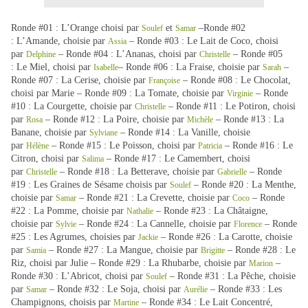
Ronde #01 : L’Orange choisi par
et
–Ronde #02
Soulef
Samar
: L’Amande, choisie par
– Ronde #03 : Le Lait de Coco, choisi
Assia
par
– Ronde #04 : L’Ananas, choisi par
– Ronde #05
Delphine
Christelle
: Le Miel, choisi par
– Ronde #06 : La Fraise, choisie par
–
Isabelle
Sarah
Ronde #07 : La Cerise, choisie par
– Ronde #08 : Le Chocolat,
Françoise
choisi par Marie – Ronde #09 : La Tomate, choisie par
– Ronde
Virginie
#10 : La Courgette, choisie par
– Ronde #11 : Le Potiron, choisi
Christelle
par
– Ronde #12 : La Poire, choisie par
– Ronde #13 : La
Rosa
Michèle
Banane, choisie par
– Ronde #14 : La Vanille, choisie
Sylviane
par
– Ronde #15 : Le Poisson, choisi par
– Ronde #16 : Le
Hélène
Patricia
Citron, choisi par
– Ronde #17 : Le Camembert, choisi
Salima
par
– Ronde #18 : La Betterave, choisie par
– Ronde
Christelle
Gabrielle
#19 : Les Graines de Sésame choisis par
– Ronde #20 : La Menthe,
Soulef
choisie par
– Ronde #21 : La Crevette, choisie par
– Ronde
Samar
Coco
#22 : La Pomme, choisie par
– Ronde #23 : La Châtaigne,
Nathalie
choisie par
– Ronde #24 : La Cannelle, choisie par
– Ronde
Sylvie
Florence
#25 : Les Agrumes, choisies par
– Ronde #26 : La Carotte, choisie
Jackie
par
– Ronde #27 : La Mangue, choisie par
– Ronde #28 : Le
Samia
Brigitte
Riz, choisi par Julie – Ronde #29 : La Rhubarbe, choisie par
–
Marion
Ronde #30 : L’Abricot, choisi par
– Ronde #31 : La Pêche, choisie
Soulef
par
– Ronde #32 : Le Soja, choisi par
– Ronde #33 : Les
Samar
Aurélie
Champignons, choisis par
– Ronde #34 : Le Lait Concentré,
Martine