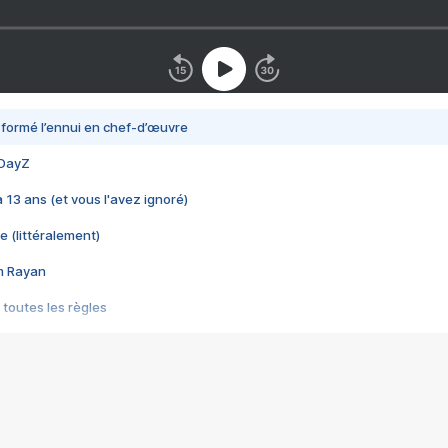
nsformé l’ennui en chef-d’œuvre
 DayZ
 a 13 ans (et vous l'avez ignoré)
e (littéralement)
im Rayan
 toutes les règles
s les jeux vidéo
us choquant de Rockstar ? - Le scandale BULLY
e plus moche de Steam