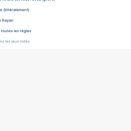
e (littéralement)
im Rayan
 toutes les règles
s les jeux vidéo
us choquant de Rockstar ? - Le scandale BULLY
e plus moche de Steam
du RÊVE tourne au CAUCHEMAR
pendant 8 heures
it… à tort
umiliés par un jeu vidéo
ire - Final Fantasy 8
ti un empire - Age of Empires