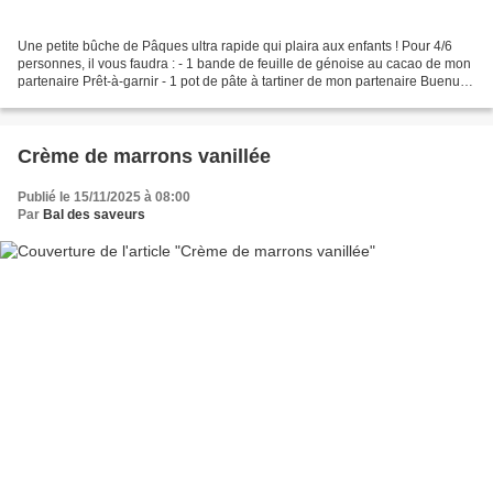
Une petite bûche de Pâques ultra rapide qui plaira aux enfants ! Pour 4/6
personnes, il vous faudra : - 1 bande de feuille de génoise au cacao de mon
partenaire Prêt-à-garnir - 1 pot de pâte à tartiner de mon partenaire Buenuts
- 1 grande boite de smarties...
Crème de marrons vanillée
Publié le 15/11/2025 à 08:00
Par
Bal des saveurs