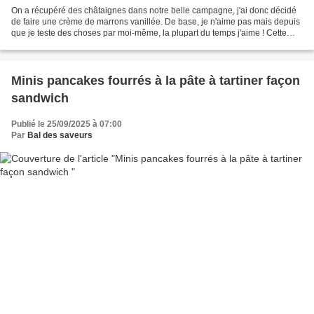
On a récupéré des châtaignes dans notre belle campagne, j'ai donc décidé
de faire une crème de marrons vanillée. De base, je n'aime pas mais depuis
que je teste des choses par moi-même, la plupart du temps j'aime ! Cette
fois-ci a encore été concluante...
Minis pancakes fourrés à la pâte à tartiner façon
sandwich
Publié le 25/09/2025 à 07:00
Par
Bal des saveurs