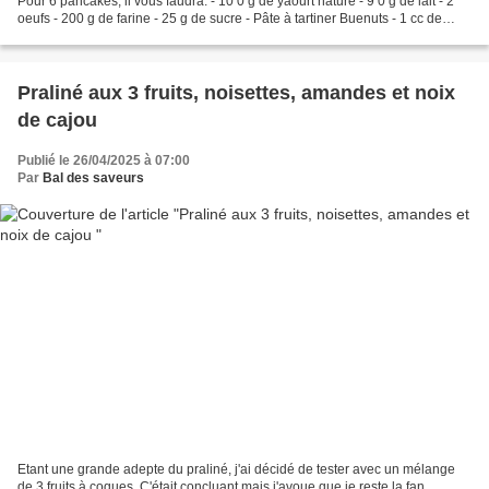
Pour 6 pancakes, il vous faudra: - 10 0 g de yaourt nature - 9 0 g de lait - 2
oeufs - 200 g de farine - 25 g de sucre - Pâte à tartiner Buenuts - 1 cc de
levure chimique...
Praliné aux 3 fruits, noisettes, amandes et noix
de cajou
Publié le 26/04/2025 à 07:00
Par
Bal des saveurs
Etant une grande adepte du praliné, j'ai décidé de tester avec un mélange
de 3 fruits à coques. C'était concluant mais j'avoue que je reste la fan