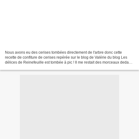
Nous avons eu des cerises tombées directement de l'arbre donc cette
recette de confiture de cerises repérée sur le blog de Valérie du blog Les
délices de Reinefeuille est tombée à pic ! Il me restait des morceaux dedans
mais pour ma part, j'ai adoré....