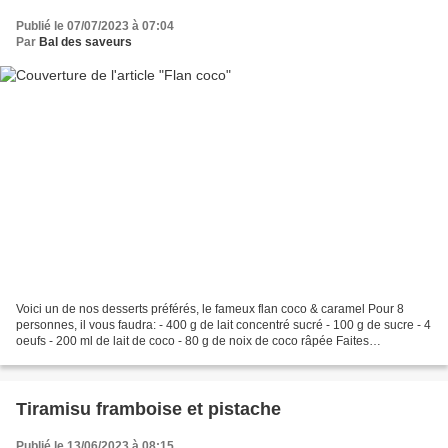
Publié le 07/07/2023 à 07:04
Par
Bal des saveurs
Voici un de nos desserts préférés, le fameux flan coco & caramel Pour 8
personnes, il vous faudra: - 400 g de lait concentré sucré - 100 g de sucre - 4
oeufs - 200 ml de lait de coco - 80 g de noix de coco râpée Faites
préchauffer votre four à 180°C en...
Tiramisu framboise et pistache
Publié le 13/06/2023 à 08:15