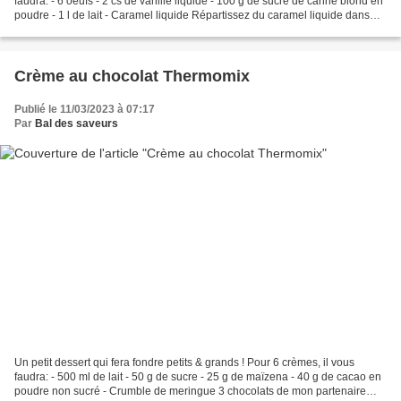
faudra: - 6 oeufs - 2 cs de vanille liquide - 100 g de sucre de canne blond en
poudre - 1 l de lait - Caramel liquide Répartissez du caramel liquide dans
chaque fond de pot....
Crème au chocolat Thermomix
Publié le 11/03/2023 à 07:17
Par
Bal des saveurs
Un petit dessert qui fera fondre petits & grands ! Pour 6 crèmes, il vous
faudra: - 500 ml de lait - 50 g de sucre - 25 g de maïzena - 40 g de cacao en
poudre non sucré - Crumble de meringue 3 chocolats de mon partenaire