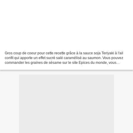
Gros coup de coeur pour cette recette grâce à la sauce soja Teriyaki à l'ail
confit qui apporte un effet sucré salé caramélisé au saumon. Vous pouvez
commander les graines de sésame sur le site Epices du monde, vous
bénéficiez d'un code promo de 10% en...