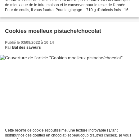
de mieux que de le faire maison et le conserver pour le reste de l'année.
Pour de coulis, il vous faudra: Pour le glaçage: - 710 g d'abricots frais - 165 g
de sucre - 200 g...
Cookies moelleux pistache/chocolat
Publié le 03/09/2022 à 10:14
Par
Bal des saveurs
Cette recette de cookie est oufissime, une texture incroyable ! Etant
distributrice des gouttes en chocolat (et beaucoup d'autres choses), je vous