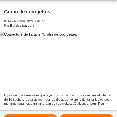
Gratin de courgettes
Publié le 02/09/2022 à 08:03
Par
Bal des saveurs
Il y a quelques semaines, j'ai reçu un colis de chez Komi avec un kit intégral
de 10 sachets recharge de mélange d'épices , je viens de tester les épices
mélange légumes dans un gratin de courgettes, c'était super bon ! Pour 4
personnes, il vous faudra:...