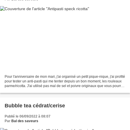
Pour l'anniversaire de mon mari, j'ai organisé un petit pique-nique, j'ai profité
pour tester un anti-pasti qui me tenter depuis un bon moment, les rouleaux
parme/ricotta. J'ai utilisé pas mal de sel et poivre originaux que vous pourrez
trouver s ur le...
Bubble tea cédrat/cerise
Publié le 06/09/2022 à 08:07
Par
Bal des saveurs