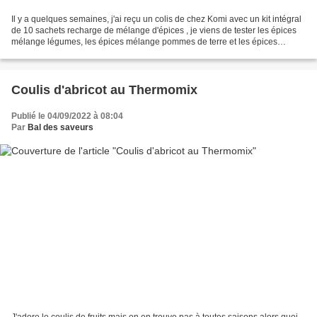
Il y a quelques semaines, j'ai reçu un colis de chez Komi avec un kit intégral
de 10 sachets recharge de mélange d'épices , je viens de tester les épices
mélange légumes, les épices mélange pommes de terre et les épices
mélange spicy meat dans un rôti...
Coulis d'abricot au Thermomix
Publié le 04/09/2022 à 08:04
Par
Bal des saveurs
J'adore le coulis de fruits mais on en trouve pas à toutes saisons alors quoi