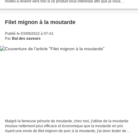
invites à revenir vers moi si ce produit vous intéresse afin que je vous
transmettre le catalogue et ses...
Filet mignon à la moutarde
Publié le 03/09/2022 à 07:41
Par
Bal des saveurs
Malgré la fameuse pénurie de moutarde, chez moi, j'utilise de la moutarde
moulue nettement plus efficace et économique que la moutarde en pot.
Ayant une envie de filet mignon de porc à la moutarde, j'ai donc tester de
cette manière, désormais il n'y aura...