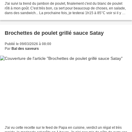
J'ai suivi la trend du jambon de poulet, finalement c'est du blanc de poulet
rôti à mon goût. C'est très bon, ca sert pour beaucoup de choses, en salade,
dans des sandwich... La prochaine fois, je testerai 1h15 à 85°C voir si il y a
une vraie différence. Pour...
Brochettes de poulet grillé sauce Satay
Publié le 09/03/2026 à 08:00
Par
Bal des saveurs
J'ai vu cette recette sur le feed de Papa en cuisine, verdict un régal et très