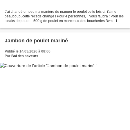
J'ai changé un peu ma manière de manger le poulet cette fois-ci, j'aime
beaucoup, cette recette change ! Pour 4 personnes, il vous faudra : Pour les
steaks de poulet - 500 g de poulet en morceaux des boucheries Bvm - 1
oignon coupé en 4 - 1 cs de paprika...
Jambon de poulet mariné
Publié le 14/03/2026 à 08:00
Par
Bal des saveurs