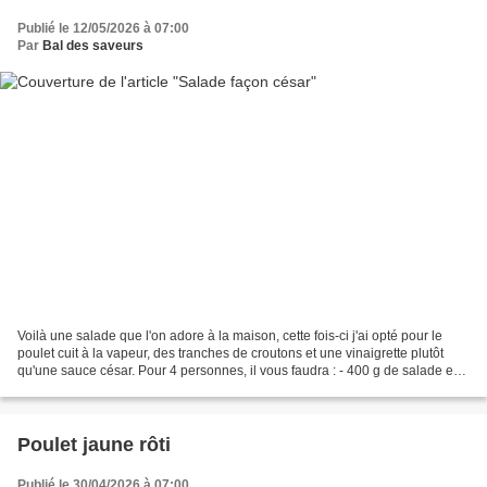
Publié le 12/05/2026 à 07:00
Par
Bal des saveurs
Voilà une salade que l'on adore à la maison, cette fois-ci j'ai opté pour le
poulet cuit à la vapeur, des tranches de croutons et une vinaigrette plutôt
qu'une sauce césar. Pour 4 personnes, il vous faudra : - 400 g de salade en
sachet - 800 g d'escalopes...
Poulet jaune rôti
Publié le 30/04/2026 à 07:00