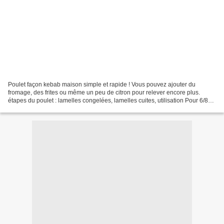
Poulet façon kebab maison simple et rapide ! Vous pouvez ajouter du
fromage, des frites ou même un peu de citron pour relever encore plus.
étapes du poulet : lamelles congelées, lamelles cuites, utilisation Pour 6/8
galettes, il vous faudra : - 3 escalopes...