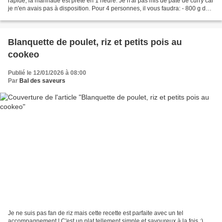
rapide, la marinade est prête en 1 heure. Je n'ai pas mis de pâte de curry car
je n'en avais pas à disposition. Pour 4 personnes, il vous faudra: - 800 g de
blancs de poulet...
Blanquette de poulet, riz et petits pois au
cookeo
Publié le 12/01/2026 à 08:00
Par
Bal des saveurs
Je ne suis pas fan de riz mais cette recette est parfaite avec un tel
accompagnement ! C'est un plat tellement simple et savoureux à la fois :)