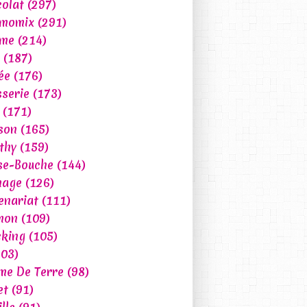
olat
(297)
rmomix
(291)
ume
(214)
(187)
ée
(176)
sserie
(173)
(171)
son
(165)
P'TIT DÉJ
thy
(159)
GOÛTER
se-Bouche
(144)
CHANDELEUR
mage
(126)
enariat
(111)
mon
(109)
king
(105)
03)
e De Terre
(98)
et
(91)