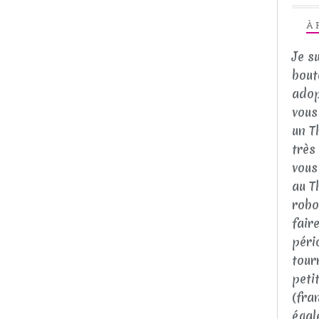
À 
Je s
bout
adop
vous 
un T
très
vous
au T
robo
fair
péri
tour
peti
(fra
égal