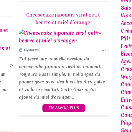
Volai
Sala
Cheesecake japonais viral petit-
Vian
beurre et miel d'oranger
Acc
s et
Crèm
P'tit
Frui
19/06/2026
…
GOÛTER
Bisc
HEALTHY
J'ai testé une nouvelle version du
Agr
…
CHOCOLAT
cheesecake japonais viral du moment.
Crud
 un
Toujours aussi simple, tu mélanges du
Weig
t
yaourt grec avec des biscuits à ta guise
Cook
 en
et voilà le résultat. Cette fois-ci, j'ai
Chan
ajouté du miel d'oranger...
Entr
Cuis
EN SAVOIR PLUS
Cond
Pâq
Soup