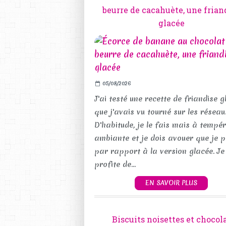
beurre de cacahuète, une frian
glacée
05/08/2026
J'ai testé une recette de friandise g
que j'avais vu tourné sur les réseau
D'habitude, je le fais mais à tempé
ambiante et je dois avouer que je p
par rapport à la version glacée. Je
profite de...
EN SAVOIR PLUS
Biscuits noisettes et chocol