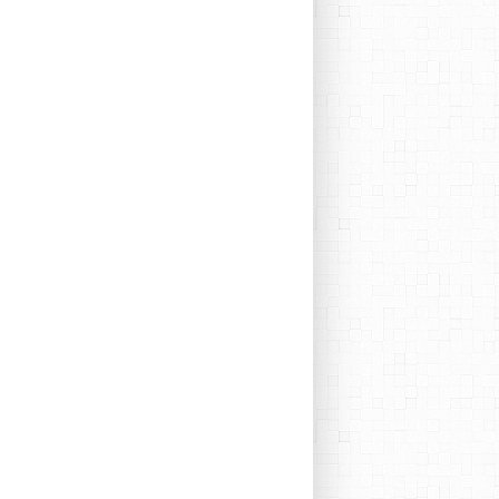
GOÛTER
FRUIT
HEALTHY
COOKIE