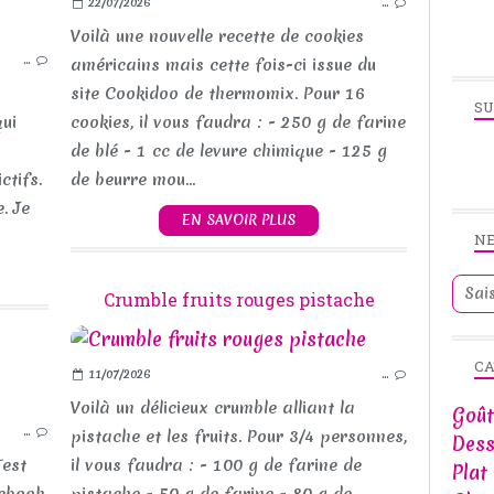
22/07/2026
…
PÂTISSERIE
Voilà une nouvelle recette de cookies
…
BISCUIT
américains mais cette fois-ci issue du
GOÛTER
site Cookidoo de thermomix. Pour 16
SU
qui
cookies, il vous faudra : - 250 g de farine
de blé - 1 cc de levure chimique - 125 g
ctifs.
de beurre mou...
. Je
EN SAVOIR PLUS
N
Crumble fruits rouges pistache
CA
11/07/2026
…
GOÛTER
Voilà un délicieux crumble alliant la
Goût
…
DESSERT
pistache et les fruits. Pour 3/4 personnes,
Dess
Test
il vous faudra : - 100 g de farine de
Plat