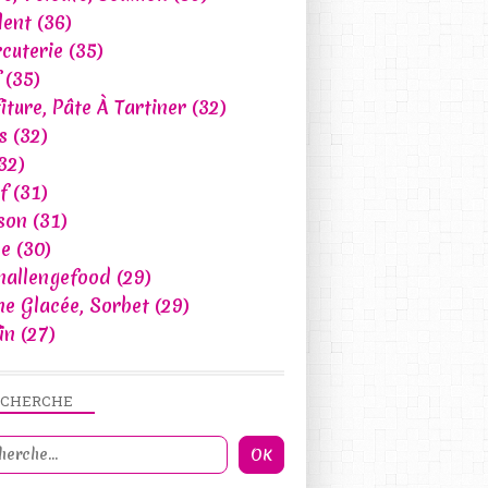
lent
(36)
cuterie
(35)
(35)
iture, Pâte À Tartiner
(32)
s
(32)
32)
f
(31)
son
(31)
ce
(30)
hallengefood
(29)
e Glacée, Sorbet
(29)
in
(27)
ECHERCHE