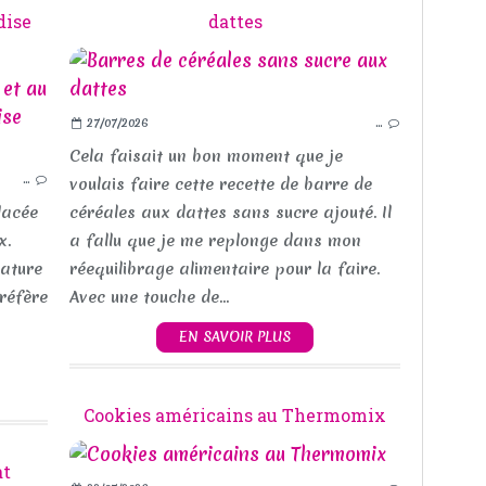
dise
dattes
CRÈME GLACÉE, SORBET
27/07/2026
…
DESSERT
GOÛTER
Cela faisait un bon moment que je
…
FRUIT
voulais faire cette recette de barre de
CHOCOLAT
lacée
céréales aux dattes sans sucre ajouté. Il
x.
a fallu que je me replonge dans mon
rature
réequilibrage alimentaire pour la faire.
réfère
Avec une touche de...
EN SAVOIR PLUS
Cookies américains au Thermomix
at