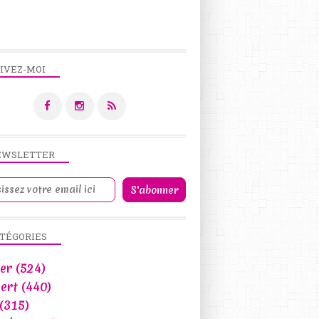
GOÛTER
DESSERT
CHOCOLAT
THERMOMIX
IVEZ-MOI
EWSLETTER
FRUIT
TÉGORIES
DESSERT
GOÛTER
er
(524)
ert
(440)
(315)