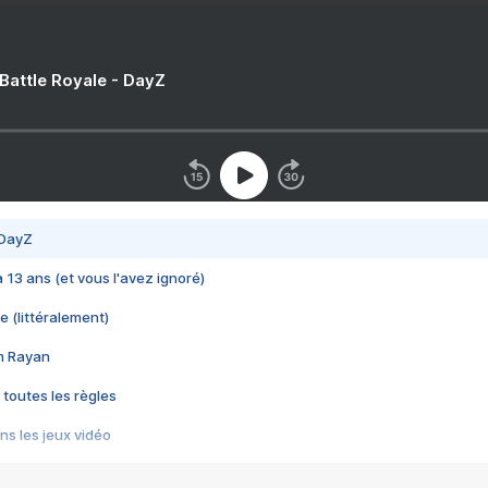
 Battle Royale - DayZ
 DayZ
 a 13 ans (et vous l'avez ignoré)
e (littéralement)
im Rayan
 toutes les règles
s les jeux vidéo
us choquant de Rockstar ? - Le scandale BULLY