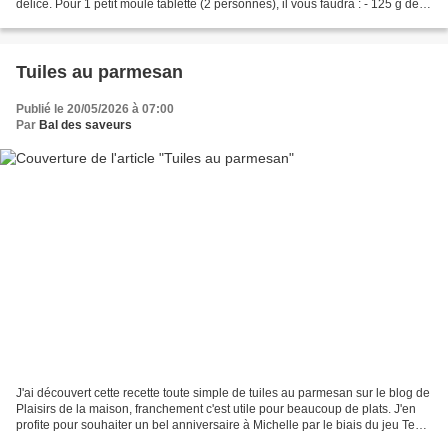
délice. Pour 1 petit moule tablette (2 personnes), il vous faudra : - 125 g de
ricotta - 1 œuf - 60...
Tuiles au parmesan
Publié le 20/05/2026 à 07:00
Par
Bal des saveurs
J'ai découvert cette recette toute simple de tuiles au parmesan sur le blog de
Plaisirs de la maison, franchement c'est utile pour beaucoup de plats. J'en
profite pour souhaiter un bel anniversaire à Michelle par le biais du jeu Test
de recettes entre...