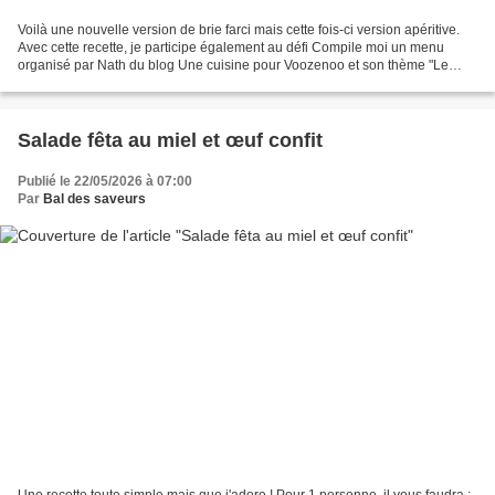
Voilà une nouvelle version de brie farci mais cette fois-ci version apéritive.
Avec cette recette, je participe également au défi Compile moi un menu
organisé par Nath du blog Une cuisine pour Voozenoo et son thème "Le
fromage c'est bon !! Surtout made...
Salade fêta au miel et œuf confit
Publié le 22/05/2026 à 07:00
Par
Bal des saveurs
Une recette toute simple mais que j'adore ! Pour 1 personne, il vous faudra :