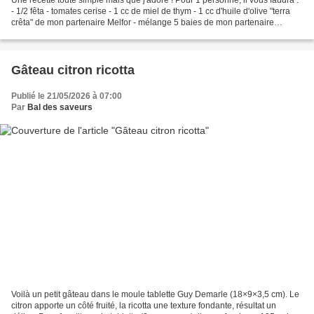
- 1/2 fêta - tomates cerise - 1 cc de miel de thym - 1 cc d'huile d'olive "terra
crêta" de mon partenaire Melfor - mélange 5 baies de mon partenaire
Floribis - laitue - 3 tranches...
Gâteau citron ricotta
Publié le 21/05/2026 à 07:00
Par
Bal des saveurs
Voilà un petit gâteau dans le moule tablette Guy Demarle (18×9×3,5 cm). Le
citron apporte un côté fruité, la ricotta une texture fondante, résultat un