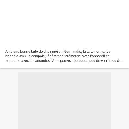
Voilà une bonne tarte de chez moi en Normandie, la tarte normande
fondante avec la compote, légèrement crémeuse avec l’appareil et
croquante avec les amandes. Vous pouvez ajouter un peu de vanille ou de
cannelle. Servez tiède avec une boule de glace vanille. Pour...